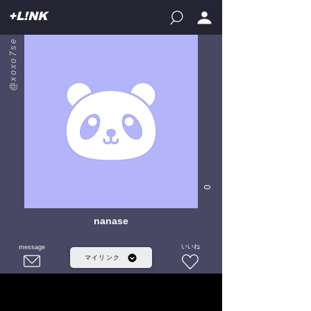
+L!NK
@xoxo7se
0
nanase
いいね
message
マイリンク