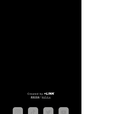
+L!NK
Created by
​新規登録
/
ログイン