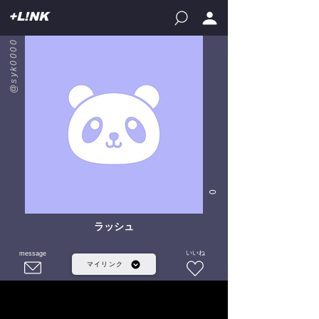
+L!NK
@syk0000
0
ラッシュ
いいね
message
マイリンク