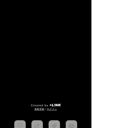
+L!NK
Created by
​新規登録
/
ログイン