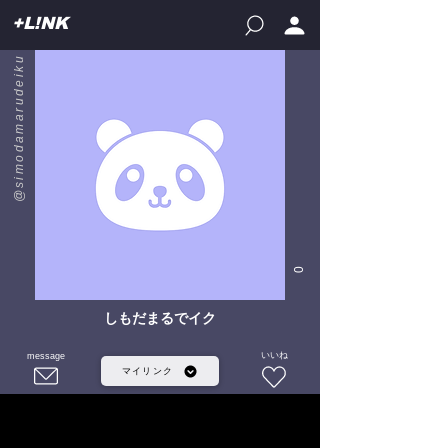
+L!NK
@simodamarudeiku
0
しもだまるでイク
いいね
message
マイリンク