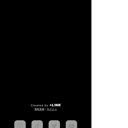
+L!NK
Created by
​新規登録
/
ログイン