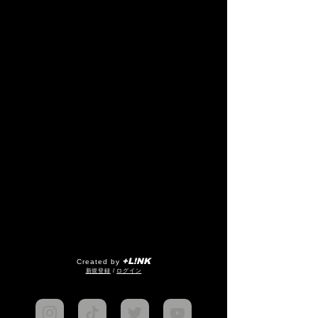
+L!NK
Created by
​新規登録
/
ログイン