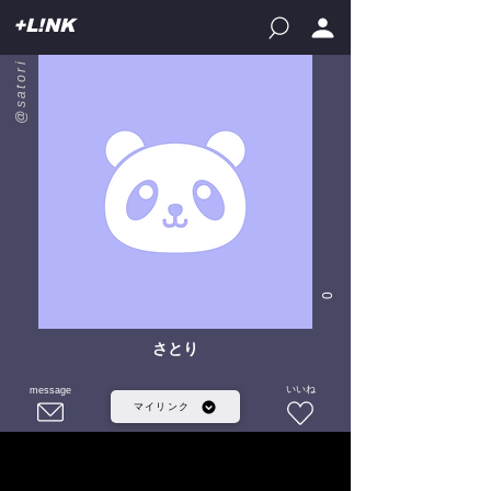
+L!NK
@satori
0
さとり
いいね
message
マイリンク