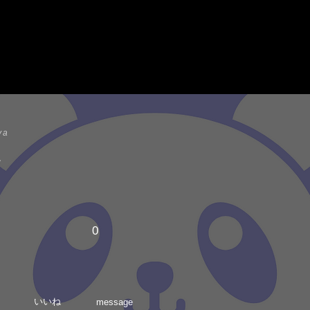
ya
0
いいね
message