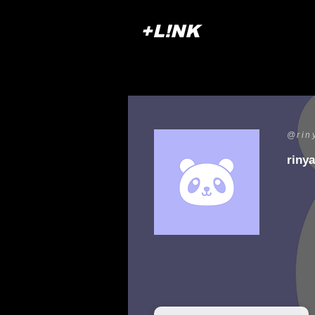
+L!NK
@rin
rinya