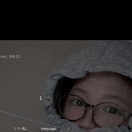
yuu_0412
1
いいね
message