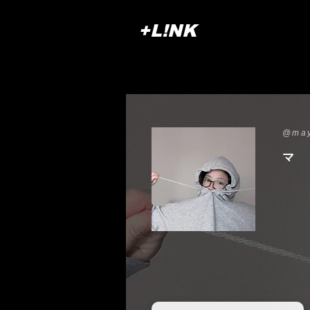
+L!NK
@ma
マ