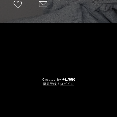
+L!NK
Created by
​新規登録
/
ログイン