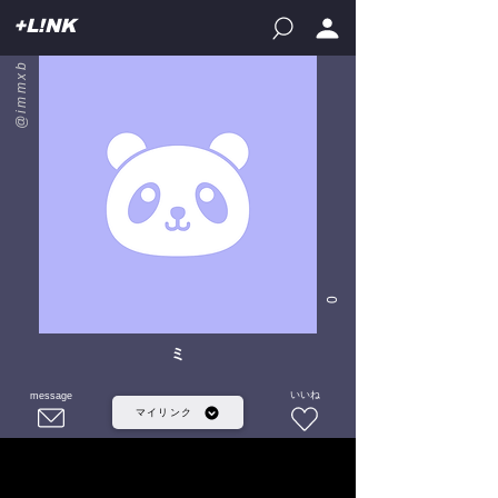
+L!NK
@immxb
0
ミ
いいね
message
マイリンク