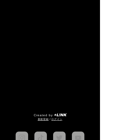
+L!NK
Created by
​新規登録
/
ログイン