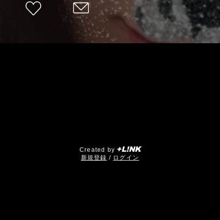
+L!NK
Created by
​新規登録
/
ログイン