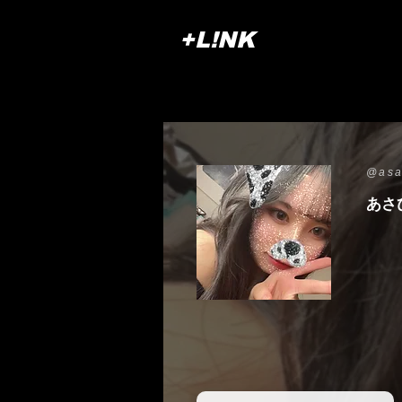
+L!NK
@asa
あさ