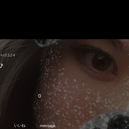
hi0524
ひ
0
いいね
message