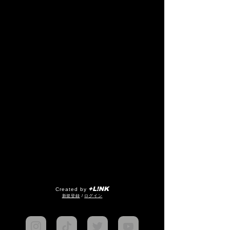
+L!NK
Created by
​新規登録
/
ログイン