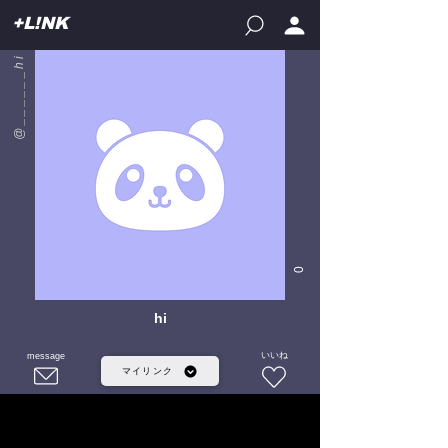
+L!NK
@______hi
0
hi
いいね
message
マイリンク