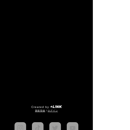
+L!NK
Created by
​新規登録
/
ログイン