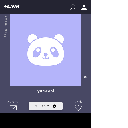
+L!NK
@yumechi
0
yumechi
メッセージ
いいね
マイリンク