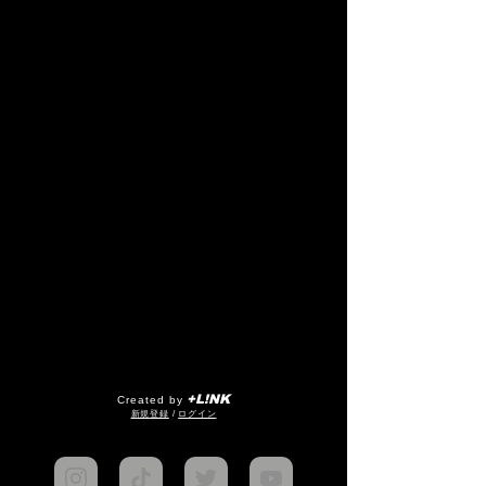
+L!NK
Created by
​新規登録
/
ログイン