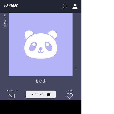
+L!NK
@yuma
0
じゅま
メッセージ
いいね
マイリンク