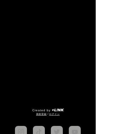
+L!NK
Created by
​新規登録
/
ログイン