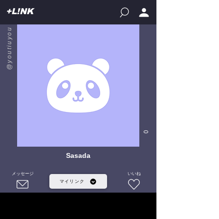
+L!NK
@youtiuyou
0
Sasada
メッセージ
いいね
マイリンク