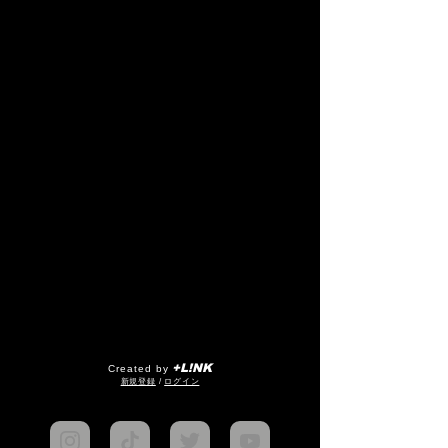
+L!NK
Created by
​新規登録
/
ログイン