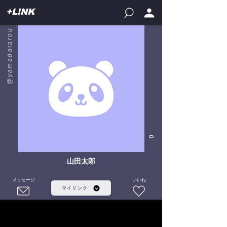
+L!NK
@yamadatarou
0
山田太郎
メッセージ
いいね
マイリンク