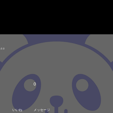
haa
0
いいね
メッセージ