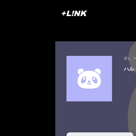
+L!NK
@y_
ハル