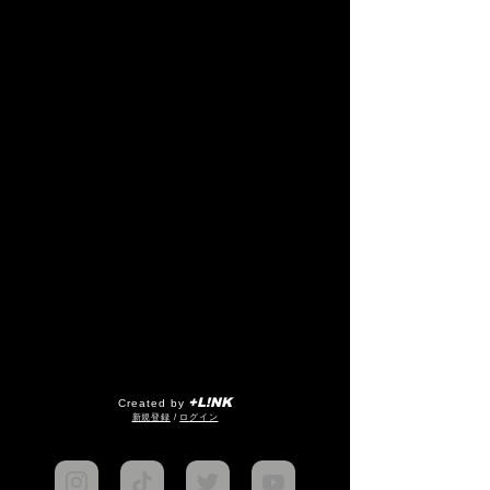
+L!NK
Created by
​新規登録
/
ログイン