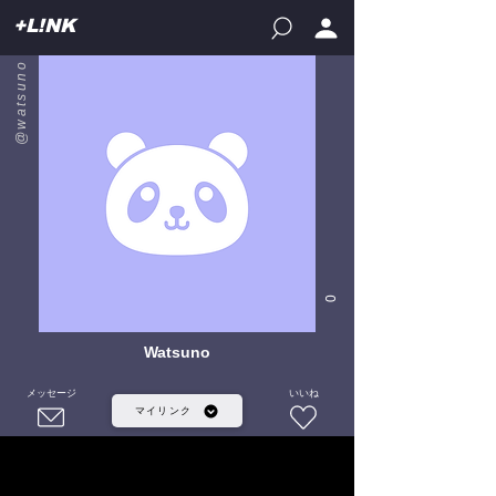
+L!NK
@watsuno
0
Watsuno
メッセージ
いいね
マイリンク