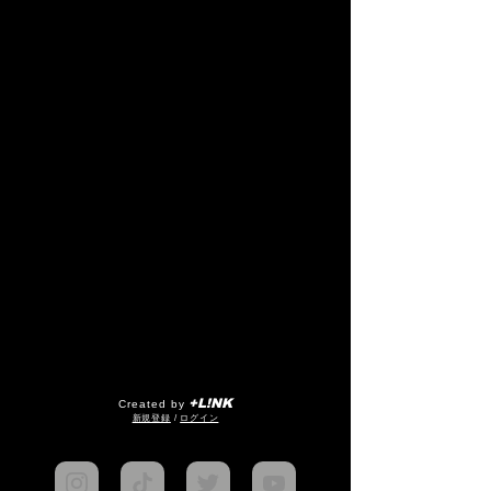
+L!NK
Created by
​新規登録
/
ログイン