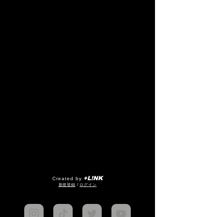
+L!NK
Created by
​新規登録
/
ログイン