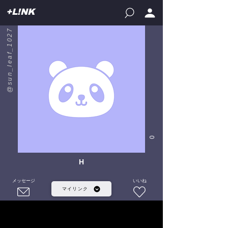
+L!NK
@sun_leaf_1027
0
H
メッセージ
いいね
マイリンク