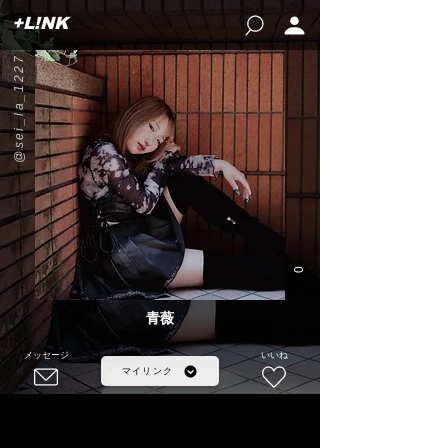
+L!NK
@sei_la_1227
0
青薇
メッセージ
いいね
マイリンク