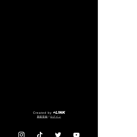
+L!NK
Created by
​新規登録
/
ログイン