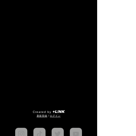
+L!NK
Created by
​新規登録
/
ログイン