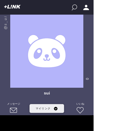
+L!NK
@s_ui
0
sui
メッセージ
いいね
マイリンク