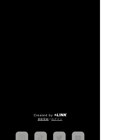
+L!NK
Created by
​新規登録
/
ログイン