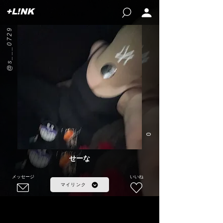
+L!NK
@s___0729
0
せーな
メッセージ
いいね
マイリンク