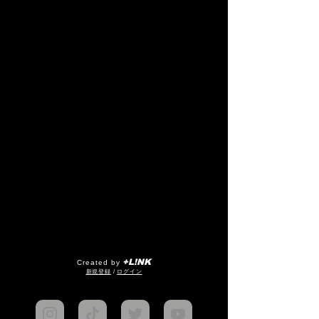
+L!NK
Created by
​新規登録
/
ログイン