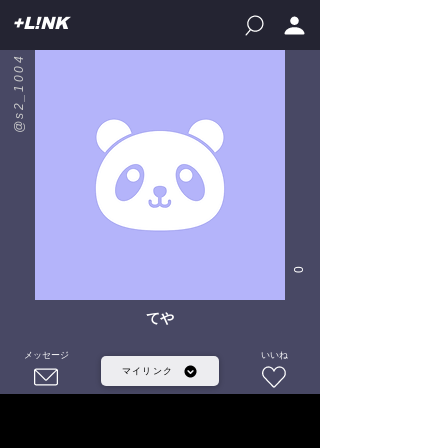
+L!NK
@s2_1004
0
てや
メッセージ
いいね
マイリンク