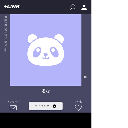
+L!NK
@runrunrunacha
0
るな
メッセージ
いいね
マイリンク