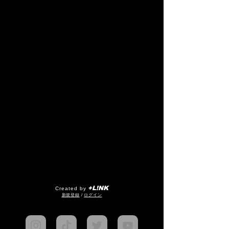
+L!NK
Created by
​新規登録
/
ログイン