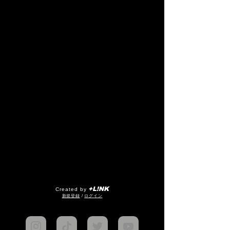
+L!NK
Created by
​新規登録
/
ログイン