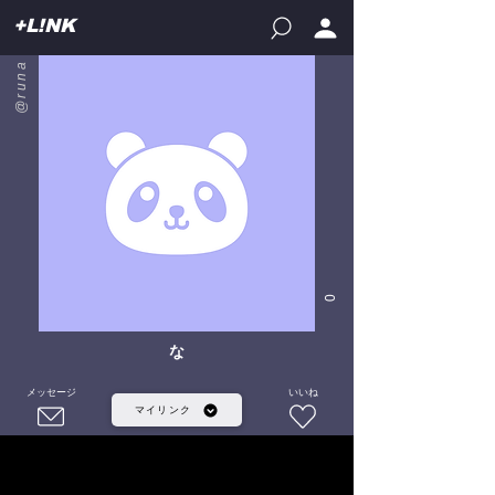
+L!NK
@runa
0
な
メッセージ
いいね
マイリンク