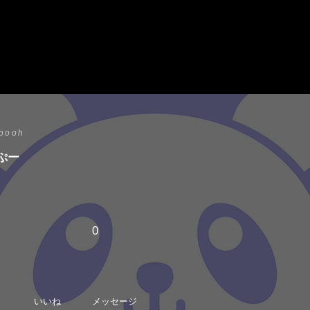
ipooh
ぷー
0
いいね
メッセージ