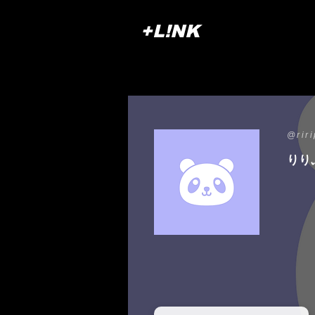
+L!NK
@rir
りり