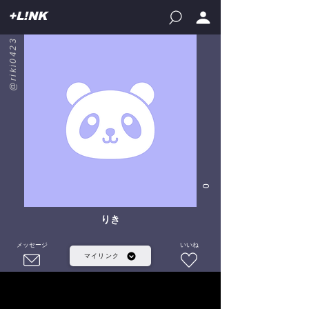
+L!NK
@riki0423
0
りき
メッセージ
いいね
マイリンク