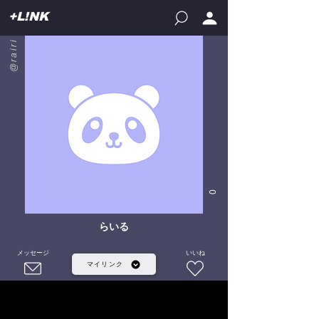
+L!NK
@rairi
0
らいる
メッセージ
いいね
マイリンク