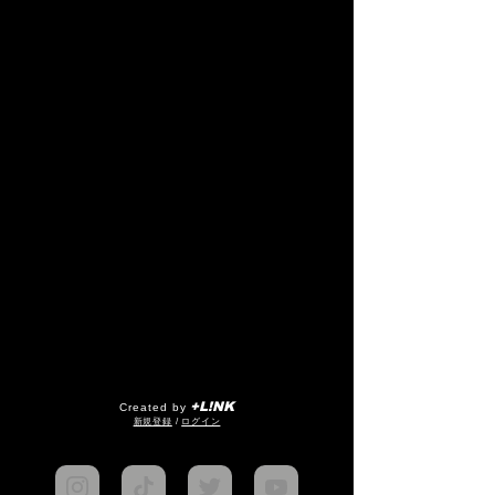
+L!NK
Created by
​新規登録
/
ログイン