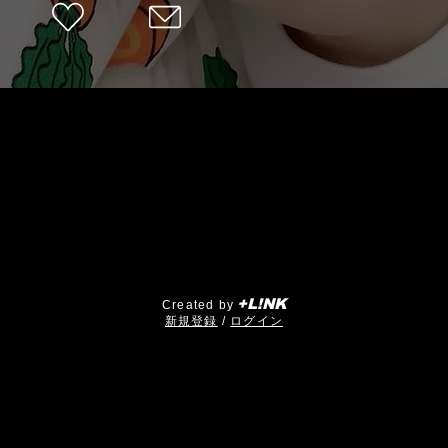
+L!NK
Created by
​新規登録
/
ログイン