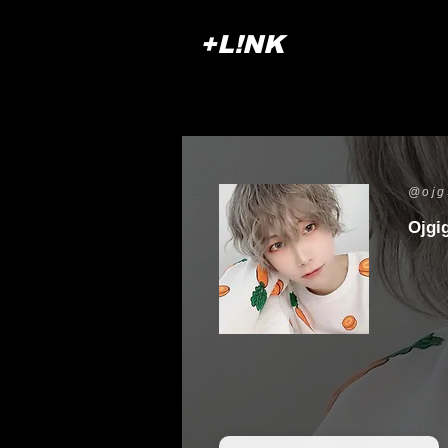
+L!NK
@ojg
Ojgig