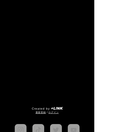
+L!NK
Created by
​新規登録
/
ログイン