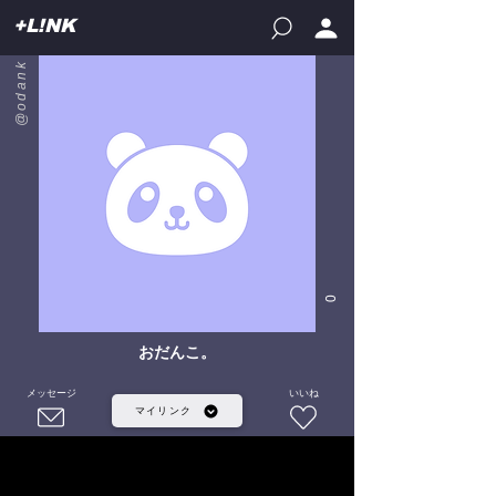
+L!NK
@odank
0
おだんこ。
メッセージ
いいね
マイリンク