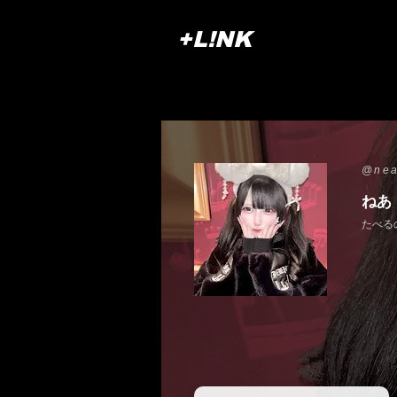
+L!NK
@nea
ねあ
たべる