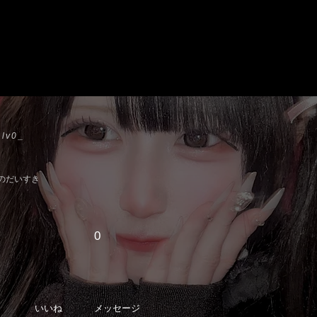
lv0_
のだいすき
0
いいね
メッセージ