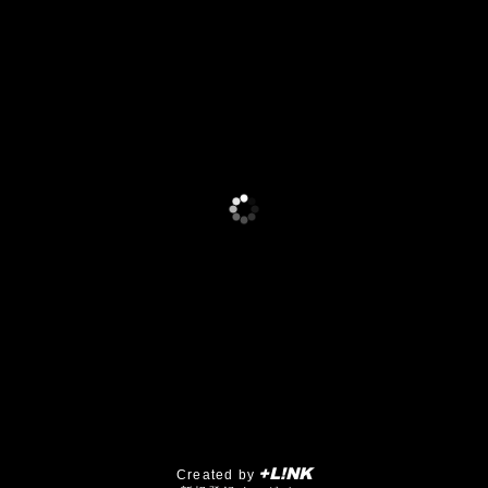
+L!NK
Created by