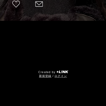
+L!NK
Created by
​新規登録
/
ログイン