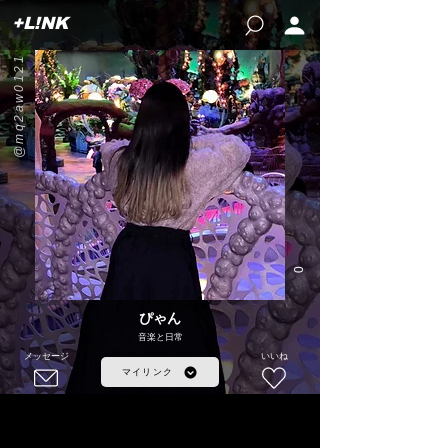
+L!NK
@mq2aw0121
0
ぴゃん
音楽と日常
メッセージ
いいね
マイリンク