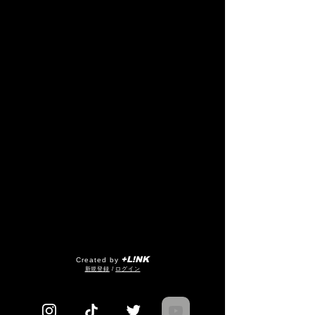
+L!NK
Created by
​新規登録
/
ログイン