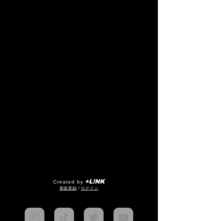
+L!NK
Created by
​新規登録
/
ログイン