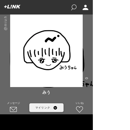
+L!NK
@miuh
0
みう
メッセージ
いいね
マイリンク