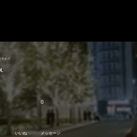
chell
ぇ
0
いいね
メッセージ