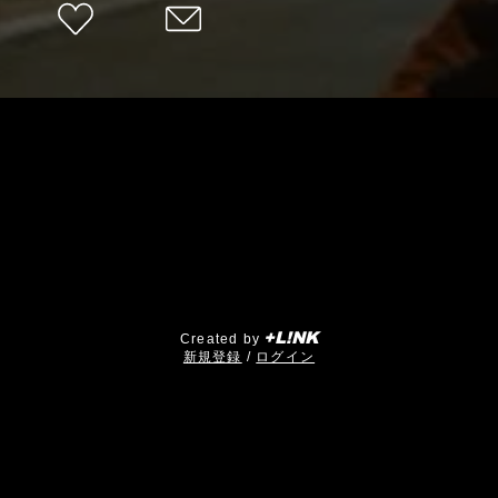
+L!NK
Created by
​新規登録
/
ログイン