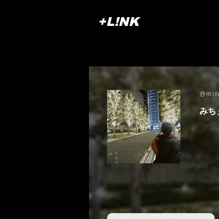
+L!NK
@mit
みち