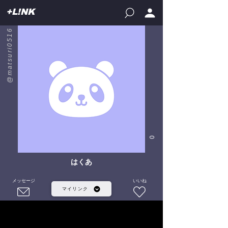
+L!NK
@matsuri0516
0
はくあ
メッセージ
いいね
マイリンク