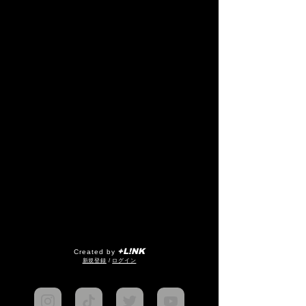
+L!NK
Created by
​新規登録
/
ログイン