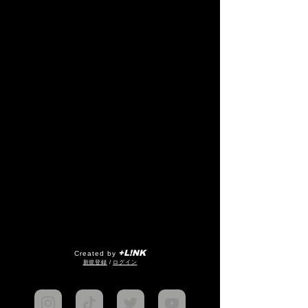
+L!NK
Created by
​新規登録
/
ログイン