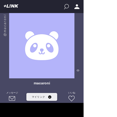
+L!NK
@macaroni
0
macaroni
メッセージ
いいね
マイリンク