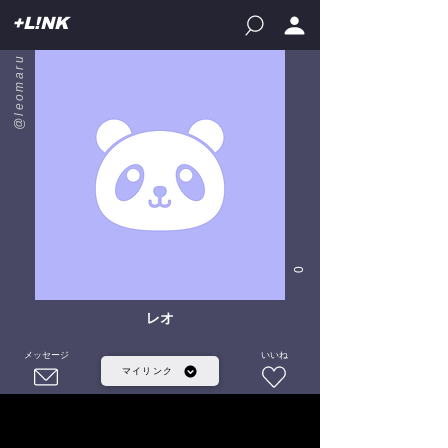
+L!NK
@leomaru
0
レオ
メッセージ
いいね
マイリンク