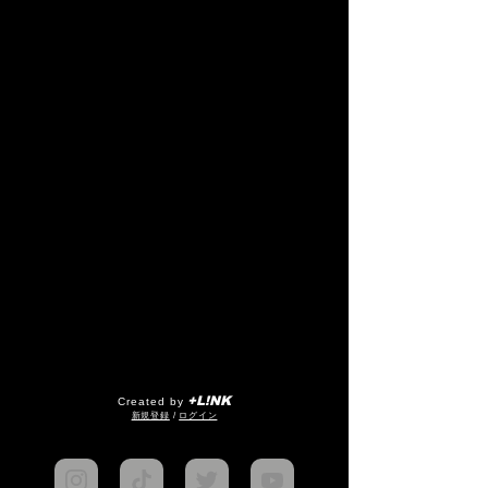
+L!NK
Created by
​新規登録
/
ログイン