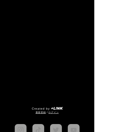
+L!NK
Created by
​新規登録
/
ログイン