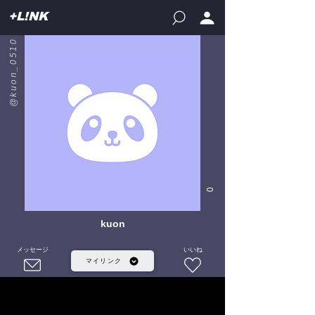
+L!NK
@kuon_0510
0
kuon
メッセージ
いいね
マイリンク