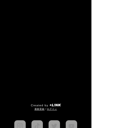
+L!NK
Created by
​新規登録
/
ログイン