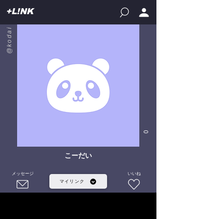
+L!NK
@kodai
0
こーだい
メッセージ
いいね
マイリンク