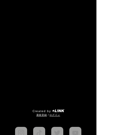
+L!NK
Created by
​新規登録
/
ログイン