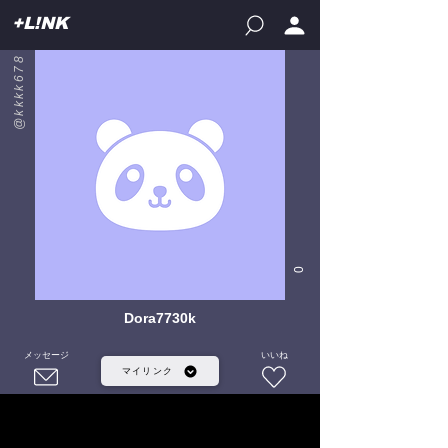
+L!NK
@kkkk678
0
Dora7730k
メッセージ
いいね
マイリンク