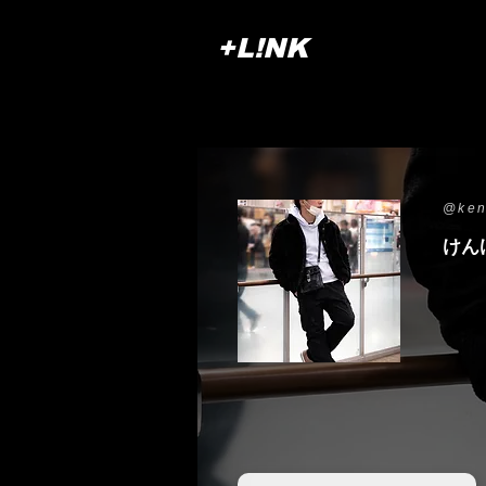
+L!NK
@ken
けん