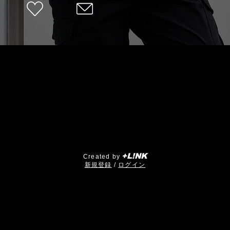
+L!NK
Created by
​新規登録
/
ログイン