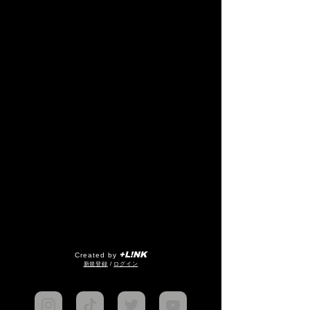
+L!NK
Created by
​新規登録
/
ログイン