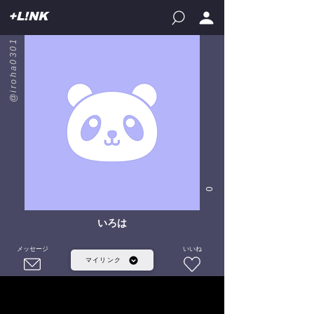
+L!NK
@iroha0301
0
いろは
メッセージ
いいね
マイリンク