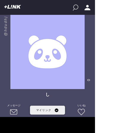
+L!NK
@hdudhj
0
し
メッセージ
いいね
マイリンク