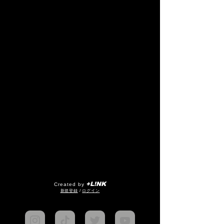
+L!NK
Created by
​新規登録
/
ログイン