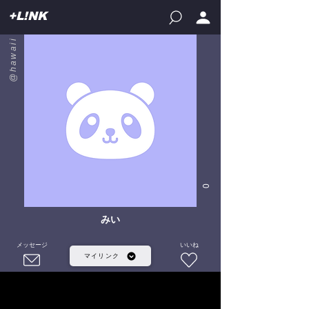
+L!NK
@hawaii
0
みい
メッセージ
いいね
マイリンク