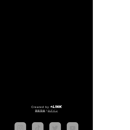
+L!NK
Created by
​新規登録
/
ログイン