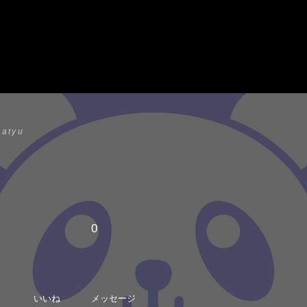
atyu
0
いいね
メッセージ