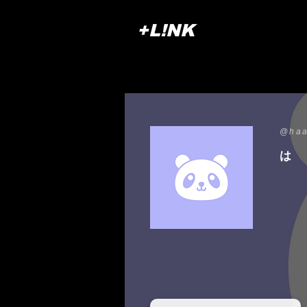
+L!NK
@haa
は