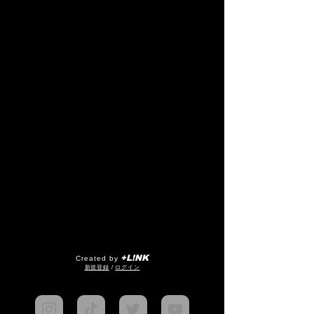
+L!NK
Created by
​新規登録
/
ログイン