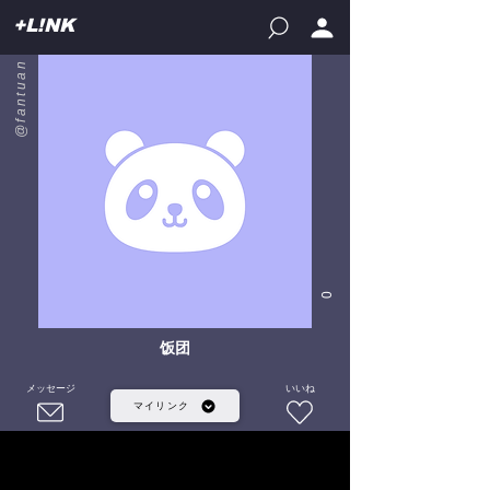
+L!NK
@fantuan
0
饭团
メッセージ
いいね
マイリンク