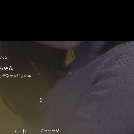
702
ちゃん
と音楽が大好き🍰🫖
9
いいね
メッセージ