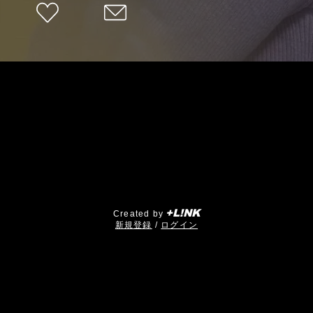
+L!NK
Created by
​新規登録
/
ログイン