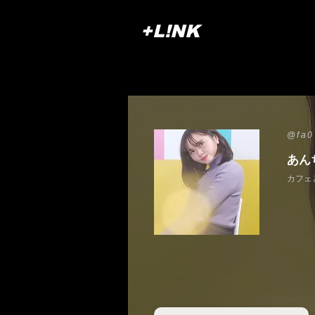
+L!NK
@fa0
あん
カフェ