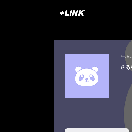
+L!NK
@cha
さあ