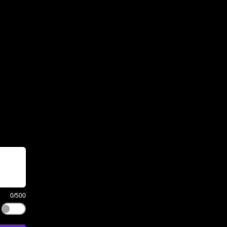
0/500