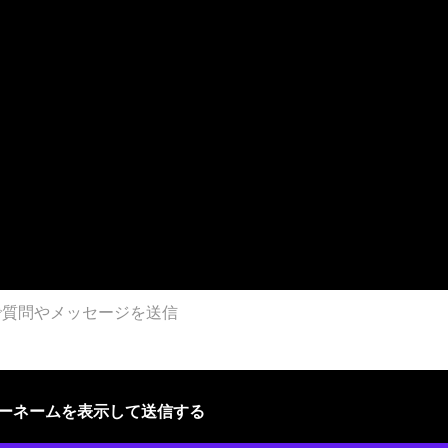
ザーネームを表示して送信する