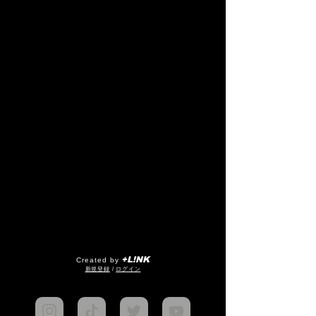
+L!NK
Created by
​新規登録
/
ログイン