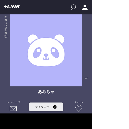
+L!NK
@amichan
0
あみちゃ
メッセージ
いいね
マイリンク