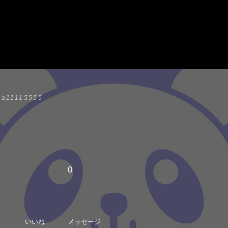
a11115555
0
いいね
メッセージ