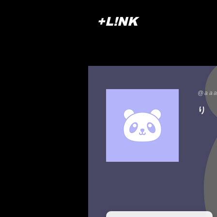
+L!NK
@aaa
り