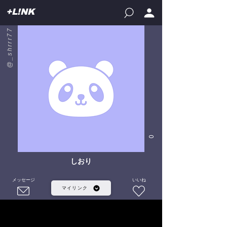
+L!NK
@_shrrr77
0
しおり
メッセージ
いいね
マイリンク