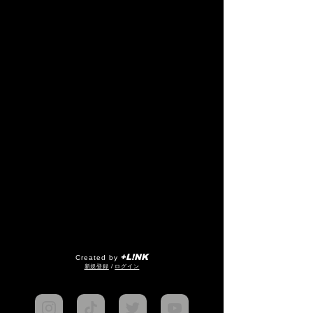
+L!NK
Created by
​新規登録
/
ログイン